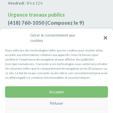
Vendredi
: 8 h à 12 h
Urgence travaux publics
(418) 760-1050
(Composez le 9)
Agence de sécurité S3K9
Gérer le consentement aux
cookies
(418) 808-9566
Nous utilisons des technologies telles que les cookies pour stocker et/ou
#PETITERIVIÈRE
accéder aux informations relatives aux appareils. Nous le faisons pour
améliorer l’expérience de navigation et pour afficher des publicités
Suivez-nous
(non-)personnalisées. Consentir à ces technologies nous autorisera à traiter
des données telles que le comportement de navigation ou les ID uniques sur
ce site. Le fait de ne pas consentir ou de retirer son consentement peut avoir
un effet négatif sur certaines fonctonnalités et caractéristiques.
Accepter
Politique de confidentialité
Réalisation :
Axe Création
Refuser