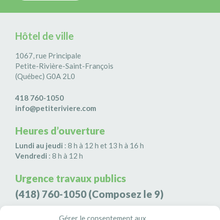
Hôtel de ville
1067, rue Principale
Petite-Rivière-Saint-François
(Québec) G0A 2L0
418 760-1050
info@petiteriviere.com
Heures d’ouverture
Lundi au jeudi
: 8 h à 12 h et 13 h à 16 h
Vendredi
: 8 h à 12 h
Urgence travaux publics
(418) 760-1050
(Composez le 9)
Agence de sécurité S3K9
Gérer le consentement aux