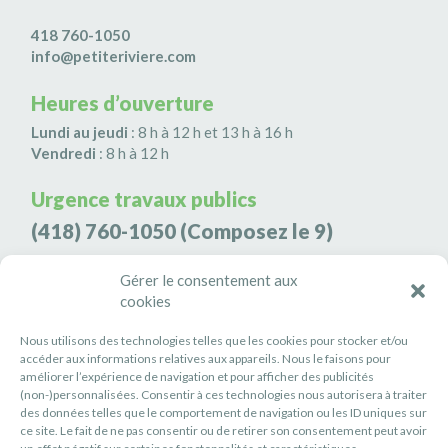
418 760-1050
info@petiteriviere.com
Heures d’ouverture
Lundi au jeudi
: 8 h à 12 h et 13 h à 16 h
Vendredi
: 8 h à 12 h
Urgence travaux publics
(418) 760-1050
(Composez le 9)
Agence de sécurité S3K9
Gérer le consentement aux
cookies
(418) 808-9566
Nous utilisons des technologies telles que les cookies pour stocker et/ou
#PETITERIVIÈRE
accéder aux informations relatives aux appareils. Nous le faisons pour
améliorer l’expérience de navigation et pour afficher des publicités
Suivez-nous
(non-)personnalisées. Consentir à ces technologies nous autorisera à traiter
des données telles que le comportement de navigation ou les ID uniques sur
ce site. Le fait de ne pas consentir ou de retirer son consentement peut avoir