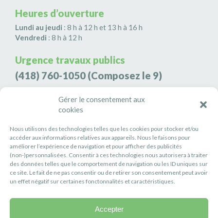
Heures d’ouverture
Lundi au jeudi
: 8 h à 12 h et 13 h à 16 h
Vendredi
: 8 h à 12 h
Urgence travaux publics
(418) 760-1050
(Composez le 9)
Agence de sécurité S3K9
Gérer le consentement aux
cookies
(418) 808-9566
Nous utilisons des technologies telles que les cookies pour stocker et/ou
#PETITERIVIÈRE
accéder aux informations relatives aux appareils. Nous le faisons pour
améliorer l’expérience de navigation et pour afficher des publicités
Suivez-nous
(non-)personnalisées. Consentir à ces technologies nous autorisera à traiter
des données telles que le comportement de navigation ou les ID uniques sur
ce site. Le fait de ne pas consentir ou de retirer son consentement peut avoir
un effet négatif sur certaines fonctonnalités et caractéristiques.
Accepter
Politique de confidentialité