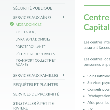
SÉCURITÉ PUBLIQUE
Centre 
SERVICES AUX AÎNÉS
Capita
AIDE À DOMICILE
CLUB FADOQ
LIVRAISON À DOMICILE
Les centres inté
POPOTE ROULANTE
assurent l’access
RÉPERTOIRE DES SERVICES
Les centres loc
TRANSPORT COLLECTIF ET
personnes en pe
ADAPTÉ
SERVICES AUX FAMILLES
Soins infirmi
Services psy
REQUÊTES ET PLAINTES
Conseils pour
SERVICES DE PROXIMITÉ
Réadaptatio
Aide pour les 
S’INSTALLER À PETITE-
RIVIÈRE
Etc.