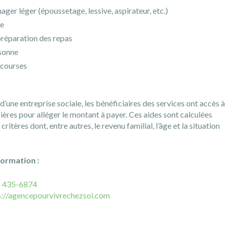
ager léger (époussetage, lessive, aspirateur, etc.)
ge
préparation des repas
rsonne
 courses
d’une entreprise sociale, les bénéficiaires des services ont accès à
ières pour alléger le montant à payer. Ces aides sont calculées
critères dont, entre autres, le revenu familial, l’âge et la situation
formation :
 435-6874
s://agencepourvivrechezsoi.com