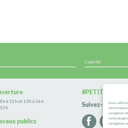
uverture
#PETITERIVIÈR
 8 h à 12 h et 13 h à 16 h
Nous utiliso
Suivez-nous
 12 h
informations
navigation e
technologies
avaux publics
navigation ou