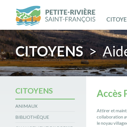
CITOY
CITOYENS
> Aide
CITOYENS
Accès 
ANIMAUX
Attirer et maint
collaboration a
BIBLIOTHÈQUE
le noyau village