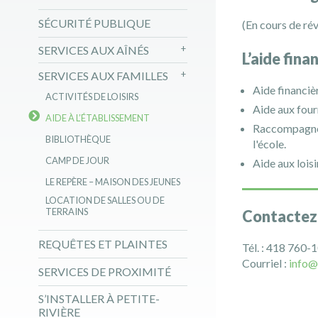
SÉCURITÉ PUBLIQUE
(En cours de rév
SERVICES AUX AÎNÉS
L’aide fina
SERVICES AUX FAMILLES
Aide financiè
ACTIVITÉS DE LOISIRS
Aide aux four
AIDE À L’ÉTABLISSEMENT
Raccompagneme
BIBLIOTHÈQUE
l'école.
CAMP DE JOUR
Aide aux lois
LE REPÈRE – MAISON DES JEUNES
LOCATION DE SALLES OU DE
TERRAINS
Contactez 
REQUÊTES ET PLAINTES
Tél. : 418 760-
Courriel :
info@
SERVICES DE PROXIMITÉ
S’INSTALLER À PETITE-
RIVIÈRE