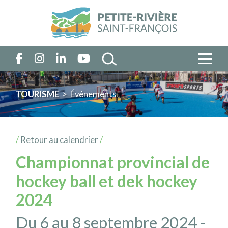
TOURISME
> Événements
/
Retour au calendrier
/
Championnat provincial de
hockey ball et dek hockey
2024
Du 6 au 8 septembre 2024 -