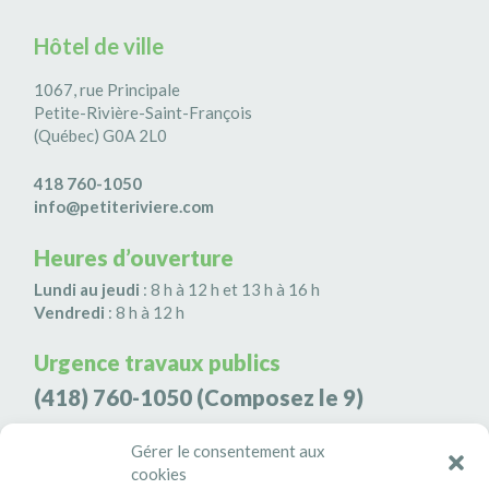
Hôtel de ville
1067, rue Principale
Petite-Rivière-Saint-François
(Québec) G0A 2L0
418 760-1050
info@petiteriviere.com
Heures d’ouverture
Lundi au jeudi
: 8 h à 12 h et 13 h à 16 h
Vendredi
: 8 h à 12 h
Urgence travaux publics
(418) 760-1050
(Composez le 9)
Agence de sécurité S3K9
Gérer le consentement aux
cookies
(418) 808-9566