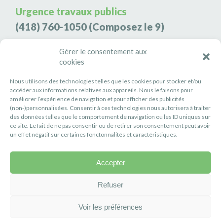
Urgence travaux publics
(418) 760-1050
(Composez le 9)
Agence de sécurité S3K9
Gérer le consentement aux
(418) 808-9566
cookies
Nous utilisons des technologies telles que les cookies pour stocker et/ou
#PETITERIVIÈRE
accéder aux informations relatives aux appareils. Nous le faisons pour
améliorer l’expérience de navigation et pour afficher des publicités
Suivez-nous
(non-)personnalisées. Consentir à ces technologies nous autorisera à traiter
des données telles que le comportement de navigation ou les ID uniques sur
ce site. Le fait de ne pas consentir ou de retirer son consentement peut avoir
un effet négatif sur certaines fonctonnalités et caractéristiques.
Accepter
Politique de confidentialité
Réalisation :
Axe Création
Refuser
Voir les préférences