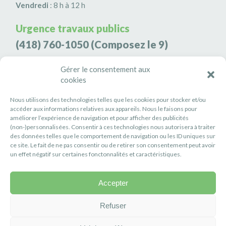
Vendredi
: 8 h à 12 h
Urgence travaux publics
(418) 760-1050
(Composez le 9)
Agence de sécurité S3K9
Gérer le consentement aux
cookies
(418) 808-9566
Nous utilisons des technologies telles que les cookies pour stocker et/ou
#PETITERIVIÈRE
accéder aux informations relatives aux appareils. Nous le faisons pour
améliorer l’expérience de navigation et pour afficher des publicités
Suivez-nous
(non-)personnalisées. Consentir à ces technologies nous autorisera à traiter
des données telles que le comportement de navigation ou les ID uniques sur
ce site. Le fait de ne pas consentir ou de retirer son consentement peut avoir
un effet négatif sur certaines fonctonnalités et caractéristiques.
Accepter
Politique de confidentialité
Réalisation :
Axe Création
Refuser