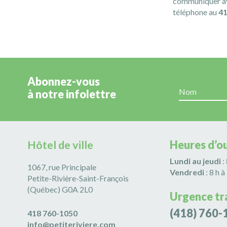
communiquer av
téléphone au
4
Abonnez-vous
à notre infolettre
Hôtel de ville
Heures d’o
Lundi au jeudi
:
1067, rue Principale
Vendredi
: 8 h à
Petite-Rivière-Saint-François
(Québec) G0A 2L0
Urgence tr
(418) 760-
418 760-1050
info@petiteriviere.com