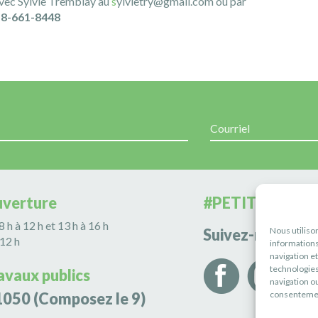
ec Sylvie Tremblay au
s
ylvietry@gmail.com
ou par
18-661-8448
uverture
#PETITERIVIÈR
 8 h à 12 h et 13 h à 16 h
Nous utiliso
Suivez-nous
 12 h
informations
navigation e
technologies
avaux publics
navigation ou
consentement
1050
(Composez le 9)