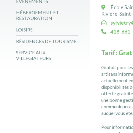
ÉVÉNEMENTS
École Sain
HÉBERGEMENT ET
Rivière-Saint
RESTAURATION
sylvietr
LOISIRS
418-661
RÉSIDENCES DE TOURISME
Tarif: Grat
SERVICE AUX
VILLÉGIATEURS
Gratuit pour le
artisans inform
actuellement en
disponibilités de
offerte gratuit
une bonne gesti
communiquera av
auquel vous êtes
Pour informatio