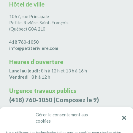
Hôtel de ville
1067, rue Principale
Petite-Rivière-Saint-François
(Québec) G0A 2L0
418 760-1050
info@petiteriviere.com
Heures d’ouverture
Lundi au jeudi
: 8 h à 12 h et 13 h à 16 h
Vendredi
: 8 h à 12 h
Urgence travaux publics
(418) 760-1050
(Composez le 9)
Agence de sécurité S3K9
Gérer le consentement aux
cookies
(418) 808-9566
Nous utilisons des technologies telles que les cookies pour stocker et/ou