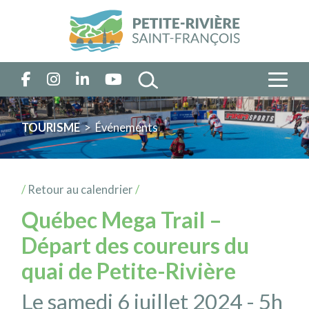
TOURISME
> Événements
/
Retour au calendrier
/
Québec Mega Trail –
Départ des coureurs du
quai de Petite-Rivière
Le samedi 6 juillet 2024 - 5h