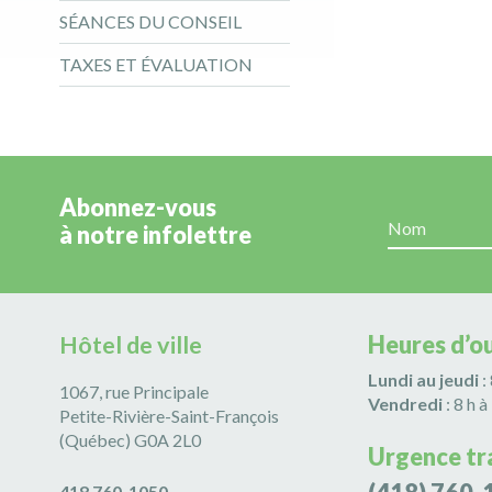
SÉANCES DU CONSEIL
TAXES ET ÉVALUATION
Abonnez-vous
à notre infolettre
Hôtel de ville
Heures d’o
Lundi au jeudi
:
1067, rue Principale
Vendredi
: 8 h à
Petite-Rivière-Saint-François
(Québec) G0A 2L0
Urgence tr
418 760-1050