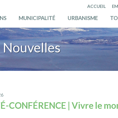
ACCUEIL
EM
ENS
MUNICIPALITÉ
URBANISME
TO
 Nouvelles
26
É-CONFÉRENCE | Vivre le mo