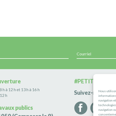
uverture
#PETITERIVIÈR
 8 h à 12 h et 13 h à 16 h
Nous utiliso
Suivez-nous
 12 h
informations
navigation e
technologies
avaux publics
navigation ou
consentement