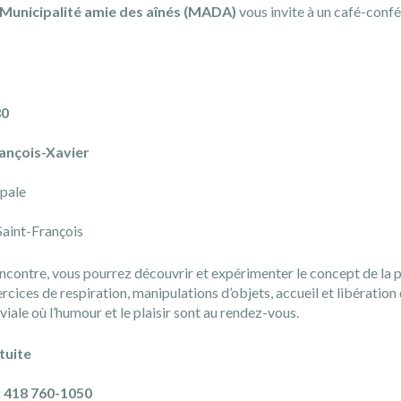
Municipalité amie des aînés (MADA)
vous invite à un café-conf
30
rançois-Xavier
ipale
Saint-François
encontre, vous pourrez découvrir et expérimenter le concept de la 
ercices de respiration, manipulations d’objets, accueil et libérati
iale où l’humour et le plaisir sont au rendez-vous.
tuite
 : 418 760-1050