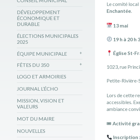
CONSEIL MUNICIPAL
Le comité local
Enchantée
.
DÉVELOPPEMENT
ÉCONOMIQUE ET
DURABLE
13 mai
ÉLECTIONS MUNICIPALES
19 h à 20 h 
2025
Église St-F
ÉQUIPE MUNICIPALE
FÊTES DU 350
1023, rue Princ
LOGO ET ARMOIRIES
Petite-Rivière-
JOURNAL L’ÉCHO
Lors de cette r
MISSION, VISION ET
accessibles. Ex
VALEURS
ambiance conviv
MOT DU MAIRE
🎟
Activité gra
NOUVELLES
Inscription