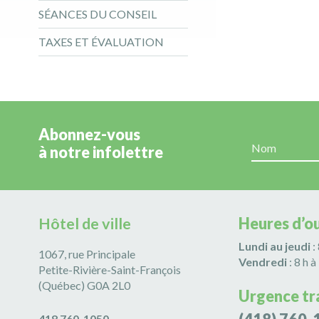
SÉANCES DU CONSEIL
TAXES ET ÉVALUATION
Abonnez-vous
à notre infolettre
Hôtel de ville
Heures d’o
Lundi au jeudi
:
1067, rue Principale
Vendredi
: 8 h à
Petite-Rivière-Saint-François
(Québec) G0A 2L0
Urgence tr
418 760-1050