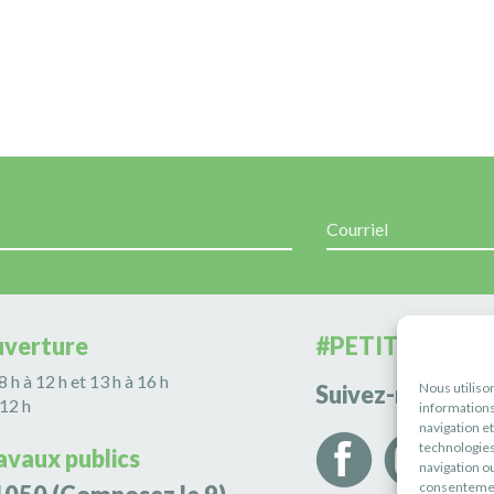
uverture
#PETITERIVIÈR
 8 h à 12 h et 13 h à 16 h
Nous utiliso
Suivez-nous
 12 h
informations
navigation e
technologies
avaux publics
navigation ou
consentement