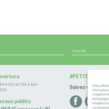
uverture
#PETITERIVIÈR
 8 h à 12 h et 13 h à 16 h
Nous utiliso
Suivez-nous
 12 h
informations
navigation e
technologies
avaux publics
navigation ou
consentement