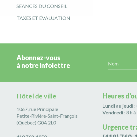
SÉANCES DU CONSEIL
TAXES ET ÉVALUATION
Abonnez-vous
à notre infolettre
Hôtel de ville
Heures d’o
Lundi au jeudi
:
1067, rue Principale
Vendredi
: 8 h à
Petite-Rivière-Saint-François
(Québec) G0A 2L0
Urgence tr
418 760-1050