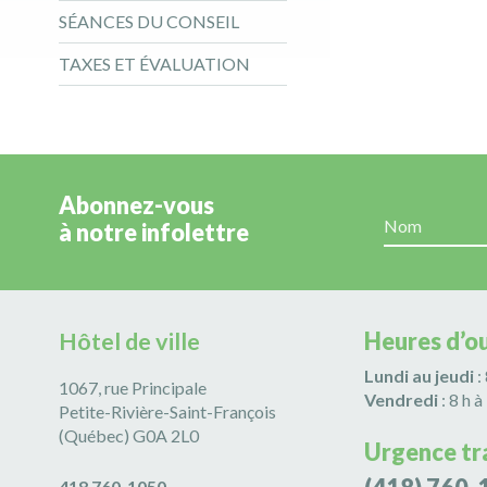
SÉANCES DU CONSEIL
TAXES ET ÉVALUATION
Abonnez-vous
à notre infolettre
Hôtel de ville
Heures d’o
Lundi au jeudi
:
1067, rue Principale
Vendredi
: 8 h à
Petite-Rivière-Saint-François
(Québec) G0A 2L0
Urgence tr
418 760-1050