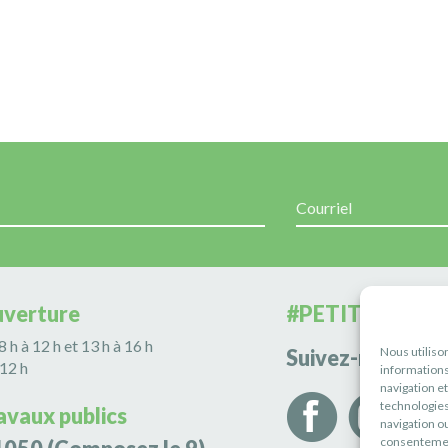
uverture
#PETITERIVIÈR
 8 h à 12 h et 13 h à 16 h
Nous utiliso
Suivez-nous
 12 h
informations
navigation e
technologies
avaux publics
navigation ou
consentement