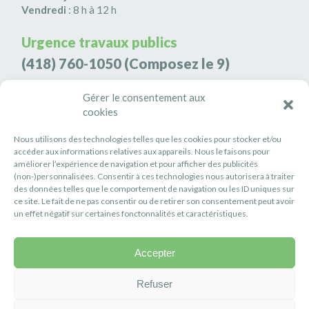
Vendredi
: 8 h à 12 h
Urgence travaux publics
(418) 760-1050
(Composez le 9)
Agence de sécurité S3K9
Gérer le consentement aux
cookies
(418) 808-9566
Nous utilisons des technologies telles que les cookies pour stocker et/ou
#PETITERIVIÈRE
accéder aux informations relatives aux appareils. Nous le faisons pour
améliorer l’expérience de navigation et pour afficher des publicités
Suivez-nous
(non-)personnalisées. Consentir à ces technologies nous autorisera à traiter
des données telles que le comportement de navigation ou les ID uniques sur
ce site. Le fait de ne pas consentir ou de retirer son consentement peut avoir
un effet négatif sur certaines fonctonnalités et caractéristiques.
Accepter
Politique de confidentialité
Réalisation :
Axe Création
Refuser