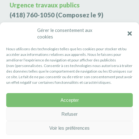
Urgence travaux publics
(418) 760-1050
(Composez le 9)
Agence de sécurité S3K9
Gérer le consentement aux
cookies
(418) 808-9566
Nous utilisons des technologies telles que les cookies pour stocker et/ou
#PETITERIVIÈRE
accéder aux informations relatives aux appareils. Nous le faisons pour
améliorer l’expérience de navigation et pour afficher des publicités
Suivez-nous
(non-)personnalisées. Consentir à ces technologies nous autorisera à traiter
des données telles que le comportement de navigation ou les ID uniques sur
ce site. Le fait de ne pas consentir ou de retirer son consentement peut avoir
un effet négatif sur certaines fonctonnalités et caractéristiques.
Accepter
Politique de confidentialité
Réalisation :
Axe Création
Refuser
Voir les préférences