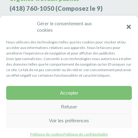
(418) 760-1050
(Composez le 9)
Agence de sécurité S3K9
Gérer le consentement aux
cookies
(418) 808-9566
Nous utilisons des technologies telles que les cookies pour stocker et/ou
#PETITERIVIÈRE
accéder aux informations relatives aux appareils. Nous le faisons pour
améliorer l’expérience de navigation et pour afficher des publicités
Suivez-nous
(non-)personnalisées. Consentir à ces technologies nous autorisera à traiter
des données telles que le comportement de navigation ou les ID uniques sur
ce site. Le fait de ne pas consentir ou de retirer son consentement peut avoir
un effet négatif sur certaines fonctonnalités et caractéristiques.
Accepter
Politique de confidentialité
Réalisation :
Axe Création
Refuser
Voir les préférences
Politique de cookies
Politique de confidentialité