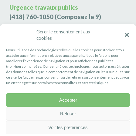
Urgence travaux publics
(418) 760-1050
(Composez le 9)
Agence de sécurité S3K9
Gérer le consentement aux
cookies
(418) 808-9566
Nous utilisons des technologies telles que les cookies pour stocker et/ou
#PETITERIVIÈRE
accéder aux informations relatives aux appareils. Nous le faisons pour
améliorer l’expérience de navigation et pour afficher des publicités
Suivez-nous
(non-)personnalisées. Consentir à ces technologies nous autorisera à traiter
des données telles que le comportement de navigation ou les ID uniques sur
ce site. Le fait de ne pas consentir ou de retirer son consentement peut avoir
un effet négatif sur certaines fonctonnalités et caractéristiques.
Accepter
Politique de confidentialité
Réalisation :
Axe Création
Refuser
Voir les préférences