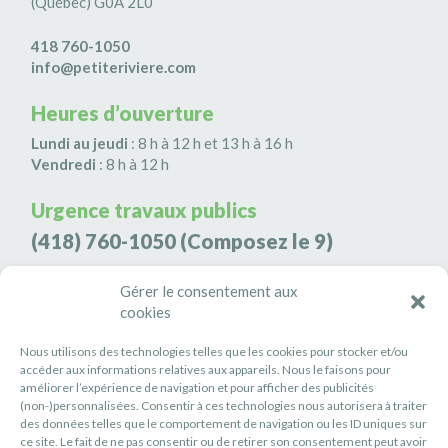
(Québec) G0A 2L0
418 760-1050
info@petiteriviere.com
Heures d’ouverture
Lundi au jeudi
: 8 h à 12 h et 13 h à 16 h
Vendredi
: 8 h à 12 h
Urgence travaux publics
(418) 760-1050
(Composez le 9)
Agence de sécurité S3K9
Gérer le consentement aux
(418) 808-9566
cookies
Nous utilisons des technologies telles que les cookies pour stocker et/ou
#PETITERIVIÈRE
accéder aux informations relatives aux appareils. Nous le faisons pour
améliorer l’expérience de navigation et pour afficher des publicités
Suivez-nous
(non-)personnalisées. Consentir à ces technologies nous autorisera à traiter
des données telles que le comportement de navigation ou les ID uniques sur
ce site. Le fait de ne pas consentir ou de retirer son consentement peut avoir