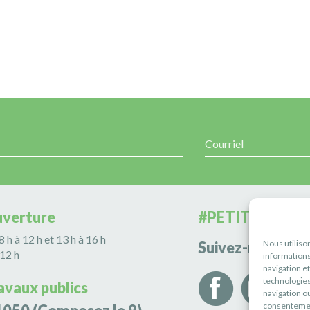
uverture
#PETITERIVIÈR
 8 h à 12 h et 13 h à 16 h
Nous utiliso
Suivez-nous
 12 h
informations
navigation e
technologies
avaux publics
navigation ou
consentement