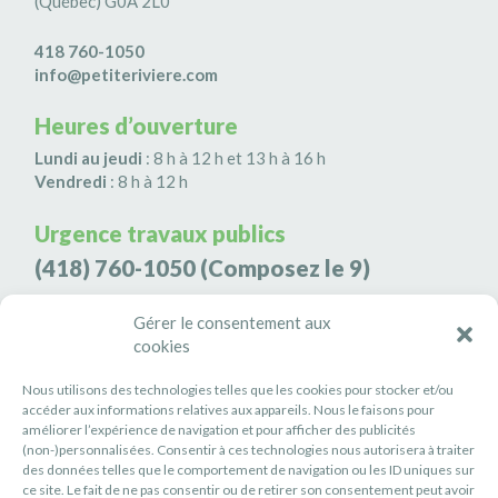
(Québec) G0A 2L0
418 760-1050
info@petiteriviere.com
Heures d’ouverture
Lundi au jeudi
: 8 h à 12 h et 13 h à 16 h
Vendredi
: 8 h à 12 h
Urgence travaux publics
(418) 760-1050
(Composez le 9)
Agence de sécurité S3K9
Gérer le consentement aux
cookies
(418) 808-9566
Nous utilisons des technologies telles que les cookies pour stocker et/ou
#PETITERIVIÈRE
accéder aux informations relatives aux appareils. Nous le faisons pour
améliorer l’expérience de navigation et pour afficher des publicités
Suivez-nous
(non-)personnalisées. Consentir à ces technologies nous autorisera à traiter
des données telles que le comportement de navigation ou les ID uniques sur
ce site. Le fait de ne pas consentir ou de retirer son consentement peut avoir