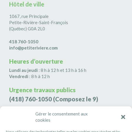
Hôtel de ville
1067, rue Principale
Petite-Rivière-Saint-François
(Québec) G0A 2L0
418 760-1050
info@petiteriviere.com
Heures d’ouverture
Lundi au jeudi
: 8 h à 12 h et 13 h à 16 h
Vendredi
: 8 h à 12 h
Urgence travaux publics
(418) 760-1050
(Composez le 9)
Agence de sécurité S3K9
Gérer le consentement aux
(418) 808-9566
cookies
Nous utilisons des technologies telles que les cookies pour stocker et/ou