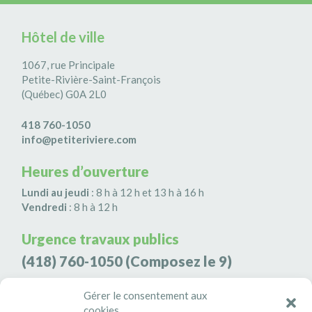
Hôtel de ville
1067, rue Principale
Petite-Rivière-Saint-François
(Québec) G0A 2L0
418 760-1050
info@petiteriviere.com
Heures d’ouverture
Lundi au jeudi
: 8 h à 12 h et 13 h à 16 h
Vendredi
: 8 h à 12 h
Urgence travaux publics
(418) 760-1050
(Composez le 9)
Agence de sécurité S3K9
Gérer le consentement aux
cookies