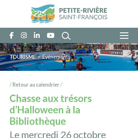
TOURISME
> Événements
/
Retour au calendrier
/
Chasse aux trésors
d’Halloween à la
Bibliothèque
Le mercredi 26 octobre