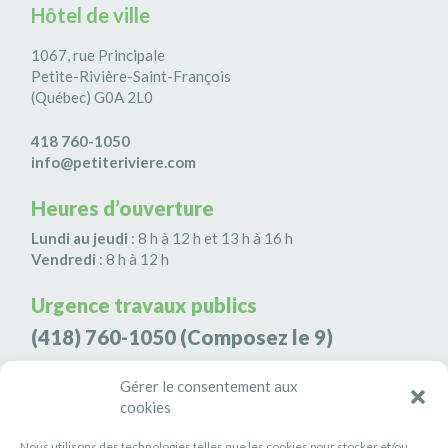
Hôtel de ville
1067, rue Principale
Petite-Rivière-Saint-François
(Québec) G0A 2L0
418 760-1050
info@petiteriviere.com
Heures d’ouverture
Lundi au jeudi
: 8 h à 12 h et 13 h à 16 h
Vendredi
: 8 h à 12 h
Urgence travaux publics
(418) 760-1050
(Composez le 9)
Agence de sécurité S3K9
Gérer le consentement aux
cookies
(418) 808-9566
Nous utilisons des technologies telles que les cookies pour stocker et/ou