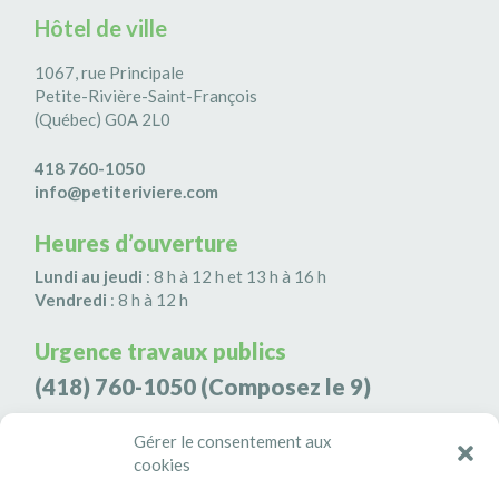
Hôtel de ville
1067, rue Principale
Petite-Rivière-Saint-François
(Québec) G0A 2L0
418 760-1050
info@petiteriviere.com
Heures d’ouverture
Lundi au jeudi
: 8 h à 12 h et 13 h à 16 h
Vendredi
: 8 h à 12 h
Urgence travaux publics
(418) 760-1050
(Composez le 9)
Agence de sécurité S3K9
Gérer le consentement aux
cookies
(418) 808-9566