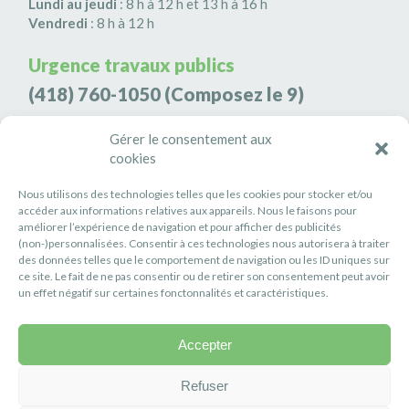
Lundi au jeudi
: 8 h à 12 h et 13 h à 16 h
Vendredi
: 8 h à 12 h
Urgence travaux publics
(418) 760-1050
(Composez le 9)
Agence de sécurité S3K9
Gérer le consentement aux
cookies
(418) 808-9566
Nous utilisons des technologies telles que les cookies pour stocker et/ou
#PETITERIVIÈRE
accéder aux informations relatives aux appareils. Nous le faisons pour
améliorer l’expérience de navigation et pour afficher des publicités
Suivez-nous
(non-)personnalisées. Consentir à ces technologies nous autorisera à traiter
des données telles que le comportement de navigation ou les ID uniques sur
ce site. Le fait de ne pas consentir ou de retirer son consentement peut avoir
un effet négatif sur certaines fonctonnalités et caractéristiques.
Accepter
Politique de confidentialité
Réalisation :
Axe Création
Refuser