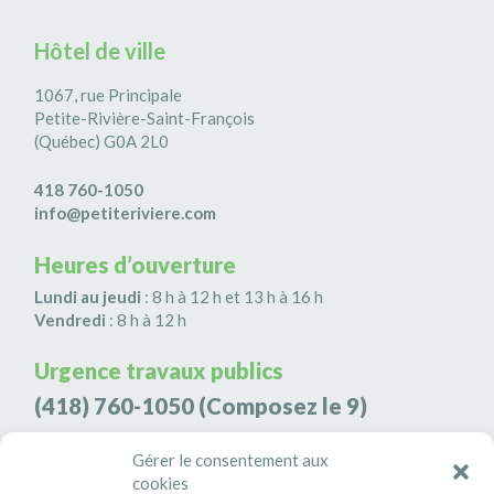
Hôtel de ville
1067, rue Principale
Petite-Rivière-Saint-François
(Québec) G0A 2L0
418 760-1050
info@petiteriviere.com
Heures d’ouverture
Lundi au jeudi
: 8 h à 12 h et 13 h à 16 h
Vendredi
: 8 h à 12 h
Urgence travaux publics
(418) 760-1050
(Composez le 9)
Agence de sécurité S3K9
Gérer le consentement aux
cookies
(418) 808-9566