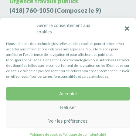
Urgence travaux publics
(418) 760-1050
(Composez le 9)
Agence de sécurité S3K9
Gérer le consentement aux
cookies
(418) 808-9566
Nous utilisons des technologies telles que les cookies pour stocker et/ou
#PETITERIVIÈRE
accéder aux informations relatives aux appareils. Nous le faisons pour
améliorer l’expérience de navigation et pour afficher des publicités
Suivez-nous
(non-)personnalisées. Consentir à ces technologies nous autorisera à traiter
des données telles que le comportement de navigation ou les ID uniques sur
ce site. Le fait de ne pas consentir ou de retirer son consentement peut avoir
un effet négatif sur certaines fonctonnalités et caractéristiques.
Accepter
Politique de confidentialité
Réalisation :
Axe Création
Refuser
Voir les préférences
Politique de cookies
Politique de confidentialité