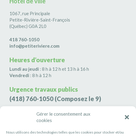
Hôtel de ville
1067, rue Principale
Petite-Rivière-Saint-François
(Québec) G0A 2L0
418 760-1050
info@petiteriviere.com
Heures d’ouverture
Lundi au jeudi
: 8 h à 12 h et 13 h à 16 h
Vendredi
: 8 h à 12 h
Urgence travaux publics
(418) 760-1050
(Composez le 9)
Agence de sécurité S3K9
Gérer le consentement aux
(418) 808-9566
cookies
Nous utilisons des technologies telles que les cookies pour stocker et/ou
#PETITERIVIÈRE