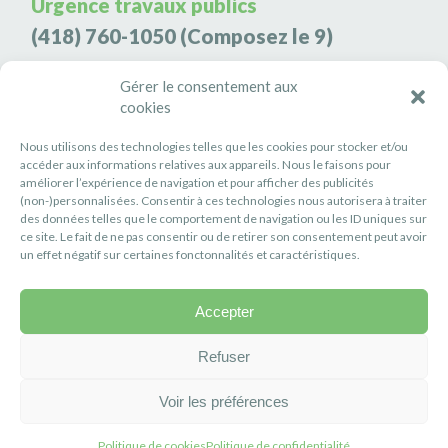
Urgence travaux publics
(418) 760-1050
(Composez le 9)
Agence de sécurité S3K9
Gérer le consentement aux
(418) 808-9566
cookies
Nous utilisons des technologies telles que les cookies pour stocker et/ou
#PETITERIVIÈRE
accéder aux informations relatives aux appareils. Nous le faisons pour
améliorer l’expérience de navigation et pour afficher des publicités
Suivez-nous
(non-)personnalisées. Consentir à ces technologies nous autorisera à traiter
des données telles que le comportement de navigation ou les ID uniques sur
ce site. Le fait de ne pas consentir ou de retirer son consentement peut avoir
un effet négatif sur certaines fonctonnalités et caractéristiques.
Accepter
Politique de confidentialité
Réalisation :
Axe Création
Refuser
Voir les préférences
Politique de cookies
Politique de confidentialité