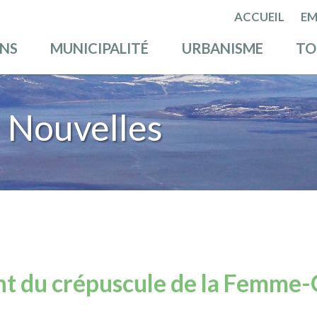
ACCUEIL
EM
ENS
MUNICIPALITÉ
URBANISME
TO
 Nouvelles
nt du crépuscule de la Femme-