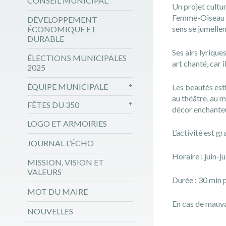
CONSEIL MUNICIPAL
Un projet cultur
Femme-Oiseau app
DÉVELOPPEMENT
sens se jumelle
ÉCONOMIQUE ET
DURABLE
Ses airs lyrique
ÉLECTIONS MUNICIPALES
art chanté, car 
2025
ÉQUIPE MUNICIPALE
Les beautés est
au théâtre, au 
FÊTES DU 350
décor enchanteu
LOGO ET ARMOIRIES
L’activité est g
JOURNAL L’ÉCHO
Horaire :
juin-j
MISSION, VISION ET
VALEURS
Durée :
30 min 
MOT DU MAIRE
En cas de mauvai
NOUVELLES