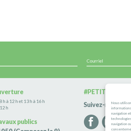
uverture
#PETITERIVIÈR
 8 h à 12 h et 13 h à 16 h
Nous utiliso
Suivez-nous
 12 h
informations
navigation e
technologies
avaux publics
navigation ou
consentement