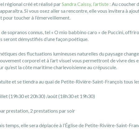
el régional créé et réalisé par
Sandra Caissy, l’artiste :
Au coucher du
araîtra. Si vous osez aller sa rencontre, elle vous invitera à ajou
nt pour toucher à l’émerveillement.
s de sopranos connus, tel « O mio babbino caro » de Puccini, offriro
ils seront démystifiés d’une façon poétique.
hétiques des fluctuations lumineuses naturelles du paysage changean
mouvement corporel et à l’art visuel vous permettront de vivre des
r qu’est la côte maritime charlevoisienne au crépuscule.
ratuite et se tiendra au quai de Petite-Rivière-Saint-François tous l
uillet (19h30 et 20h30) /
août (18h30 et 19h30)
par prestation,
2 prestations par soir
s temps, elle sera déplacée à l’Église de Petite-Rivière-Saint-Fran