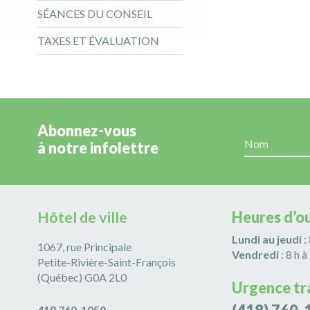
SÉANCES DU CONSEIL
TAXES ET ÉVALUATION
Abonnez-vous
à notre infolettre
Hôtel de ville
Heures d’o
Lundi au jeudi
:
1067, rue Principale
Vendredi
: 8 h à
Petite-Rivière-Saint-François
(Québec) G0A 2L0
Urgence tr
418 760-1050