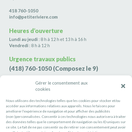
418 760-1050
info@petiteriviere.com
Heures d’ouverture
Lundi au jeudi
: 8 h à 12 h et 13 h à 16 h
Vendredi
: 8 h à 12 h
Urgence travaux publics
(418) 760-1050
(Composez le 9)
Agence de sécurité S3K9
Gérer le consentement aux
cookies
(418) 808-9566
Nous utilisons des technologies telles que les cookies pour stocker et/ou
#PETITERIVIÈRE
accéder aux informations relatives aux appareils. Nous le faisons pour
améliorer l’expérience de navigation et pour afficher des publicités
Suivez-nous
(non-)personnalisées. Consentir à ces technologies nous autorisera à traiter
des données telles que le comportement de navigation ou les ID uniques sur
ce site. Le fait de ne pas consentir ou de retirer son consentement peut avoir