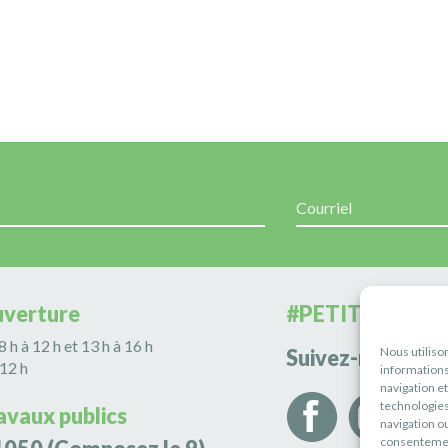
uverture
#PETITERIVIÈR
 8 h à 12 h et 13 h à 16 h
Nous utiliso
Suivez-nous
 12 h
informations
navigation e
technologies
avaux publics
navigation ou
consentement