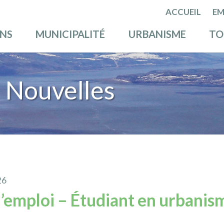
ACCUEIL
EM
ENS
MUNICIPALITÉ
URBANISME
TO
 Nouvelles
26
’emploi – Étudiant en urbanis