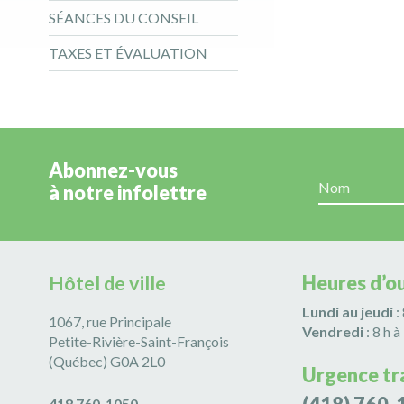
SÉANCES DU CONSEIL
TAXES ET ÉVALUATION
Abonnez-vous
à notre infolettre
Hôtel de ville
Heures d’o
Lundi au jeudi
:
1067, rue Principale
Vendredi
: 8 h à
Petite-Rivière-Saint-François
(Québec) G0A 2L0
Urgence tr
418 760-1050