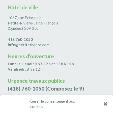
Hôtel de ville
1067, rue Principale
Petite-Rivière-Saint-François
(Québec) G0A 2L0
418 760-1050
info@petiteriviere.com
Heures d’ouverture
Lundi au jeudi
: 8 h à 12 h et 13 h à 16 h
Vendredi
: 8 h à 12 h
Urgence travaux publics
(418) 760-1050
(Composez le 9)
Agence de sécurité S3K9
Gérer le consentement aux
(418) 808-9566
cookies