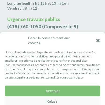
Lundi au jeudi
: 8 h à 12 h et 13 h à 16 h
Vendredi
: 8 h à 12 h
Urgence travaux publics
(418) 760-1050
(Composez le 9)
Agence de sécurité S3K9
Gérer le consentement aux
cookies
(418) 808-9566
Nous utilisons des technologies telles que les cookies pour stocker et/ou
#PETITERIVIÈRE
accéder aux informations relatives aux appareils. Nous le faisons pour
améliorer l’expérience de navigation et pour afficher des publicités
Suivez-nous
(non-)personnalisées. Consentir à ces technologies nous autorisera à traiter
des données telles que le comportement de navigation ou les ID uniques sur
ce site. Le fait de ne pas consentir ou de retirer son consentement peut avoir
un effet négatif sur certaines fonctonnalités et caractéristiques.
Accepter
Politique de confidentialité
Réalisation :
Axe Création
Refuser