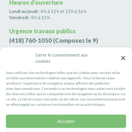
Heures d’ouverture
Lundi au jeudi
: 8 h à 12 h et 13 h à 16 h
Vendredi
: 8 h à 12 h
Urgence travaux publics
(418) 760-1050
(Composez le 9)
Agence de sécurité S3K9
Gérer le consentement aux
cookies
(418) 808-9566
Nous utilisons des technologies telles que les cookies pour stocker et/ou
#PETITERIVIÈRE
accéder aux informations relatives aux appareils. Nous le faisons pour
améliorer l’expérience de navigation et pour afficher des publicités
Suivez-nous
(non-)personnalisées. Consentir à ces technologies nous autorisera à traiter
des données telles que le comportement de navigation ou les ID uniques sur
ce site. Le fait de ne pas consentir ou de retirer son consentement peut avoir
un effet négatif sur certaines fonctonnalités et caractéristiques.
Accepter
Politique de confidentialité
Réalisation :
Axe Création