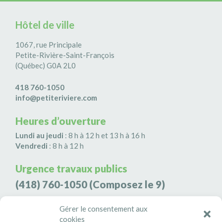
Hôtel de ville
1067, rue Principale
Petite-Rivière-Saint-François
(Québec) G0A 2L0
418 760-1050
info@petiteriviere.com
Heures d’ouverture
Lundi au jeudi
: 8 h à 12 h et 13 h à 16 h
Vendredi
: 8 h à 12 h
Urgence travaux publics
(418) 760-1050
(Composez le 9)
Agence de sécurité S3K9
Gérer le consentement aux
cookies
(418) 808-9566