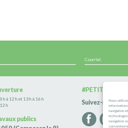
uverture
#PETITERIVIÈR
 8 h à 12 h et 13 h à 16 h
Nous utiliso
Suivez-nous
 12 h
informations
navigation e
technologies
avaux publics
navigation ou
consentement