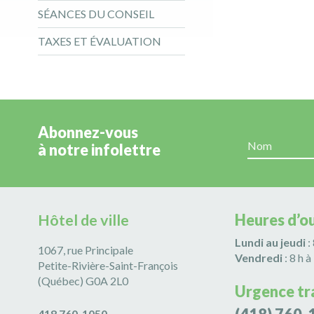
SÉANCES DU CONSEIL
TAXES ET ÉVALUATION
Abonnez-vous
à notre infolettre
Hôtel de ville
Heures d’o
Lundi au jeudi
:
1067, rue Principale
Vendredi
: 8 h à
Petite-Rivière-Saint-François
(Québec) G0A 2L0
Urgence tr
418 760-1050