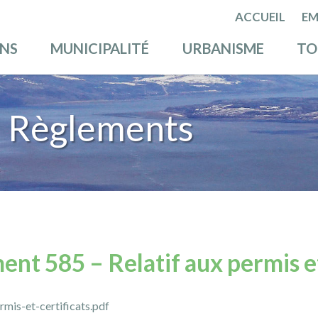
ACCUEIL
EM
ENS
MUNICIPALITÉ
URBANISME
TO
 Règlements
nt 585 – Relatif aux permis et
is-et-certificats.pdf