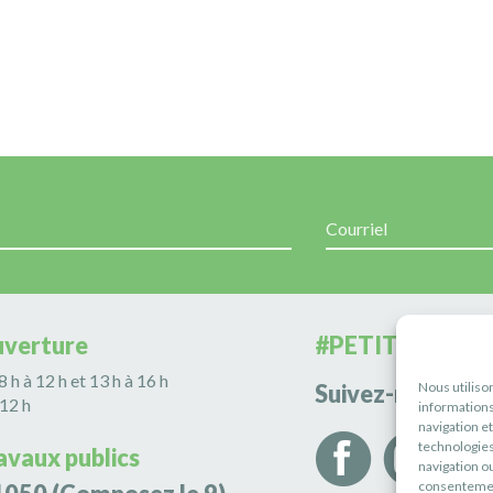
uverture
#PETITERIVIÈR
 8 h à 12 h et 13 h à 16 h
Nous utiliso
Suivez-nous
 12 h
informations
navigation e
technologies
avaux publics
navigation ou
consentement