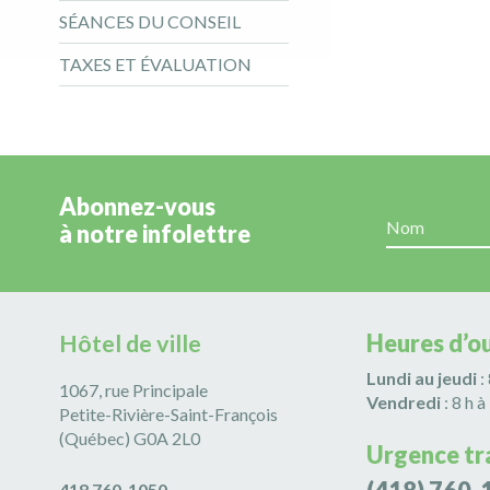
SÉANCES DU CONSEIL
TAXES ET ÉVALUATION
Abonnez-vous
à notre infolettre
Hôtel de ville
Heures d’o
Lundi au jeudi
:
1067, rue Principale
Vendredi
: 8 h à
Petite-Rivière-Saint-François
(Québec) G0A 2L0
Urgence tr
418 760-1050