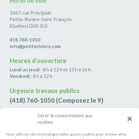
Hôtel de ville
1067, rue Principale
Petite-Rivière-Saint-François
(Québec) G0A 2L0
418 760-1050
info@petiteriviere.com
Heures d’ouverture
Lundi au jeudi
: 8 h à 12 h et 13 h à 16 h
Vendredi
: 8 h à 12 h
Urgence travaux publics
(418) 760-1050
(Composez le 9)
Agence de sécurité S3K9
Gérer le consentement aux
cookies
(418) 808-9566
Nous utilisons des technologies telles que les cookies pour stocker et/ou
#PETITERIVIÈRE