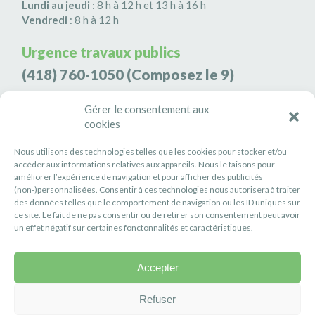
Lundi au jeudi
: 8 h à 12 h et 13 h à 16 h
Vendredi
: 8 h à 12 h
Urgence travaux publics
(418) 760-1050
(Composez le 9)
Agence de sécurité S3K9
Gérer le consentement aux
cookies
(418) 808-9566
Nous utilisons des technologies telles que les cookies pour stocker et/ou
#PETITERIVIÈRE
accéder aux informations relatives aux appareils. Nous le faisons pour
améliorer l’expérience de navigation et pour afficher des publicités
Suivez-nous
(non-)personnalisées. Consentir à ces technologies nous autorisera à traiter
des données telles que le comportement de navigation ou les ID uniques sur
ce site. Le fait de ne pas consentir ou de retirer son consentement peut avoir
un effet négatif sur certaines fonctonnalités et caractéristiques.
Accepter
Politique de confidentialité
Réalisation :
Axe Création
Refuser