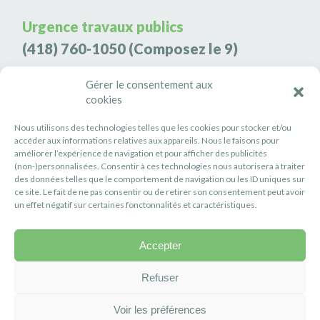
Urgence travaux publics
(418) 760-1050
(Composez le 9)
Agence de sécurité S3K9
Gérer le consentement aux
cookies
(418) 808-9566
Nous utilisons des technologies telles que les cookies pour stocker et/ou
#PETITERIVIÈRE
accéder aux informations relatives aux appareils. Nous le faisons pour
améliorer l’expérience de navigation et pour afficher des publicités
Suivez-nous
(non-)personnalisées. Consentir à ces technologies nous autorisera à traiter
des données telles que le comportement de navigation ou les ID uniques sur
ce site. Le fait de ne pas consentir ou de retirer son consentement peut avoir
un effet négatif sur certaines fonctonnalités et caractéristiques.
Accepter
Politique de confidentialité
Réalisation :
Axe Création
Refuser
Voir les préférences