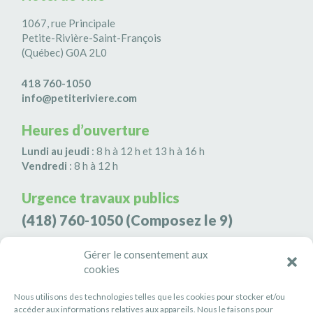
1067, rue Principale
Petite-Rivière-Saint-François
(Québec) G0A 2L0
418 760-1050
info@petiteriviere.com
Heures d’ouverture
Lundi au jeudi
: 8 h à 12 h et 13 h à 16 h
Vendredi
: 8 h à 12 h
Urgence travaux publics
(418) 760-1050
(Composez le 9)
Agence de sécurité S3K9
Gérer le consentement aux
cookies
(418) 808-9566
Nous utilisons des technologies telles que les cookies pour stocker et/ou
#PETITERIVIÈRE
accéder aux informations relatives aux appareils. Nous le faisons pour