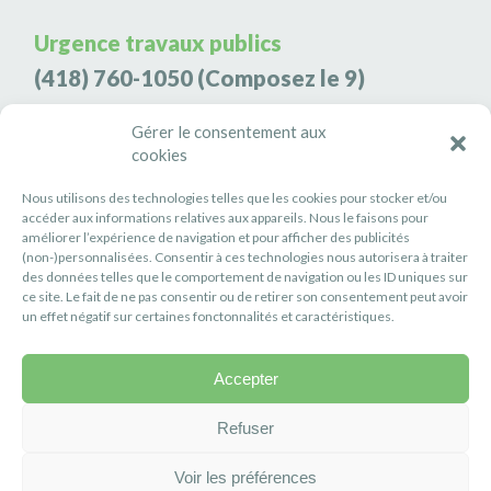
Urgence travaux publics
(418) 760-1050
(Composez le 9)
Agence de sécurité S3K9
Gérer le consentement aux
cookies
(418) 808-9566
Nous utilisons des technologies telles que les cookies pour stocker et/ou
#PETITERIVIÈRE
accéder aux informations relatives aux appareils. Nous le faisons pour
améliorer l’expérience de navigation et pour afficher des publicités
Suivez-nous
(non-)personnalisées. Consentir à ces technologies nous autorisera à traiter
des données telles que le comportement de navigation ou les ID uniques sur
ce site. Le fait de ne pas consentir ou de retirer son consentement peut avoir
un effet négatif sur certaines fonctonnalités et caractéristiques.
Accepter
Politique de confidentialité
Réalisation :
Axe Création
Refuser
Voir les préférences