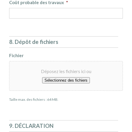
-
-
Coût probable des travaux
*
MM
MM
-
-
JJ
JJ
8. Dépôt de fichiers
Fichier
Déposez les fichiers ici ou
Sélectionnez des fichiers
Taille max. des fichiers : 64 MB.
9. DÉCLARATION