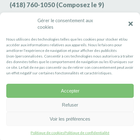
(418) 760-1050
(Composez le 9)
Agence de sécurité S3K9
Gérer le consentement aux
(418) 808-9566
cookies
Nous utilisons des technologies telles que les cookies pour stocker et/ou
#PETITERIVIÈRE
accéder aux informations relatives aux appareils. Nous le faisons pour
améliorer l’expérience de navigation et pour afficher des publicités
Suivez-nous
(non-)personnalisées. Consentir à ces technologies nous autorisera à traiter
des données telles que le comportement de navigation ou les ID uniques sur
ce site. Le fait de ne pas consentir ou de retirer son consentement peut avoir
un effet négatif sur certaines fonctonnalités et caractéristiques.
Accepter
Politique de confidentialité
Réalisation :
Axe Création
Refuser
Voir les préférences
Politique de cookies
Politique de confidentialité