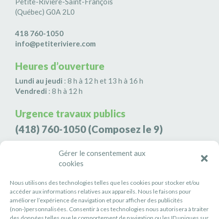
Petite-Rivière-Saint-François
(Québec) G0A 2L0
418 760-1050
info@petiteriviere.com
Heures d’ouverture
Lundi au jeudi
: 8 h à 12 h et 13 h à 16 h
Vendredi
: 8 h à 12 h
Urgence travaux publics
(418) 760-1050
(Composez le 9)
Agence de sécurité S3K9
Gérer le consentement aux
cookies
(418) 808-9566
Nous utilisons des technologies telles que les cookies pour stocker et/ou
#PETITERIVIÈRE
accéder aux informations relatives aux appareils. Nous le faisons pour
améliorer l’expérience de navigation et pour afficher des publicités
Suivez-nous
(non-)personnalisées. Consentir à ces technologies nous autorisera à traiter
des données telles que le comportement de navigation ou les ID uniques sur