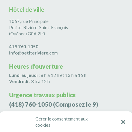
Hôtel de ville
1067, rue Principale
Petite-Rivière-Saint-François
(Québec) G0A 2L0
418 760-1050
info@petiteriviere.com
Heures d’ouverture
Lundi au jeudi
: 8 h à 12 h et 13 h à 16 h
Vendredi
: 8 h à 12 h
Urgence travaux publics
(418) 760-1050
(Composez le 9)
Agence de sécurité S3K9
Gérer le consentement aux
cookies
(418) 808-9566