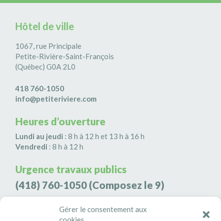
Hôtel de ville
1067, rue Principale
Petite-Rivière-Saint-François
(Québec) G0A 2L0
418 760-1050
info@petiteriviere.com
Heures d’ouverture
Lundi au jeudi
: 8 h à 12 h et 13 h à 16 h
Vendredi
: 8 h à 12 h
Urgence travaux publics
(418) 760-1050
(Composez le 9)
Agence de sécurité S3K9
Gérer le consentement aux
cookies