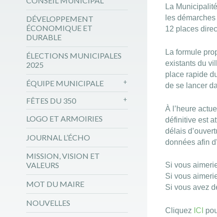
CONSEIL MUNICIPAL
La Municipalit
les démarches p
DÉVELOPPEMENT
ÉCONOMIQUE ET
12 places dire
DURABLE
La formule pro
ÉLECTIONS MUNICIPALES
existants du vi
2025
place rapide du
ÉQUIPE MUNICIPALE
de se lancer d
FÊTES DU 350
À l’heure actue
LOGO ET ARMOIRIES
définitive est 
délais d’ouvert
JOURNAL L’ÉCHO
données afin d’
MISSION, VISION ET
VALEURS
Si vous aimerie
Si vous aimerie
MOT DU MAIRE
Si vous avez d
NOUVELLES
Cliquez
ICI
pou