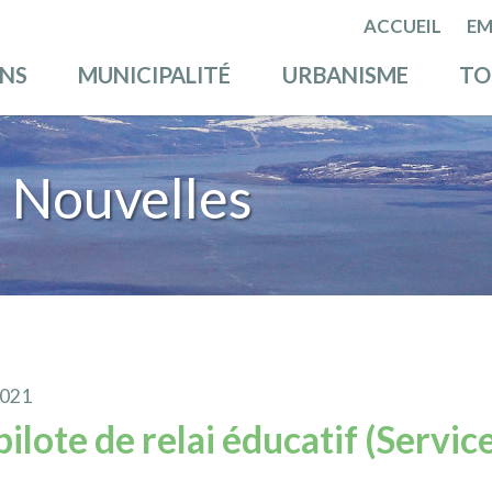
ACCUEIL
EM
ENS
MUNICIPALITÉ
URBANISME
TO
 Nouvelles
2021
pilote de relai éducatif (Servic