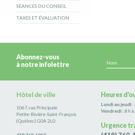
SÉANCES DU CONSEIL
TAXES ET ÉVALUATION
Abonnez-vous
à notre infolettre
Hôtel de ville
Heures d’o
Lundi au jeudi
:
1067, rue Principale
Vendredi
: 8 h à
Petite-Rivière-Saint-François
(Québec) G0A 2L0
Urgence tr
418 760-1050