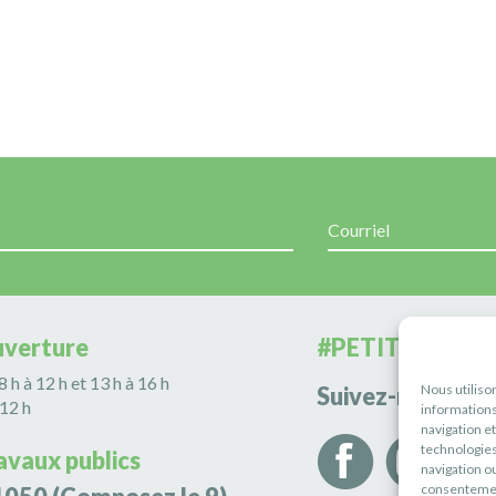
uverture
#PETITERIVIÈR
 8 h à 12 h et 13 h à 16 h
Nous utiliso
Suivez-nous
 12 h
informations
navigation e
technologies
avaux publics
navigation ou
consentement