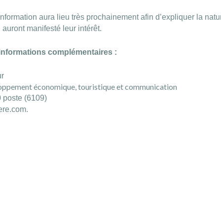
formation aura lieu très prochainement afin d’expliquer la natu
 auront manifesté leur intérêt.
informations complémentaires :
ur
oppement économique, touristique et communication
 poste (6109)
ere.com
.