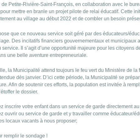
é de Petite-Rivière-Saint-François, en collaboration avec le bu
our mettre en branle un projet pilote de relai éducatif. Cette init
ctement au village au début 2022 et de combler un besoin présen
pose que ce nouveau service soit géré par des éducateurs/éduc
llage. Des incitatifs financiers gouvernementaux et municipaux 
 service. Il s’agit d’une opportunité majeure pour les citoyens d
ans une belle aventure entrepreneuriale.
lle, la Municipalité attend toujours le feu vert du Ministère de la 
attendue dès janvier. D’ici cette période, la Municipalité se prépa
ure. Afin de soutenir ces efforts, la population est invitée à rem
étoffer le dossier.
z inscrire votre enfant dans un service de garde directement au 
z ouvrir ou service de garde et y travailler comme éducateur/éd
es locaux vacants à nous proposer;
r remplir le sondage !